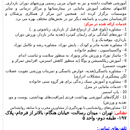
آموزشی فعاليت داشته و نيز به عنوان مربی رسمی ورزشهای دوران بارداری,
کلاسهای مختلف آموزش مامايی در بيمارستانها و مراکز درمانی و ساير
موسسات برگزار کرده اند. همجنين اين مرکز از همکاری پزشکان و
کارشناسان مجرب و باسابقه ديگر نيز در بخش‌های مختلف بهره می برد.
خدمات ارائه شده در مرکز:
1 - مشاوره (بلوغ، قبل از ازدواج،قبل از بارداری، زناشوئی و...)
2- دوره‌های آمادگی برای زایمان کم‌درد (تغذیه مادر باردار، ورزش دوران
بارداری، بیوفیدبک و..)
3- مشاوره تغذیه مادر و کودک ، پایش نوزاد، مشاوره رشد و تکامل نوزاد
4 - واکسیناسیون ، تنظیم خانواده
5 - ماساژ نوزاد و ورزش مادر ونوزاد به منظور سلامت و تناسب اندام
6 - آموزش ریلکسیشن و یوگا (به منظور کاهش استرس، افزایش تمرکز و
تقویت جسمی)
7 - مشاوره یائسگی(تغذیه، عوارض یائسگی و تمرینات ورزشی تقویت عضلات
لگن پ‍یشگیری از مشکلات ادراری)
8 - مشاوره و آموزش سبک زندگی برای هر گروه سنی خانواده
9 - خدمات مامایی در منزل
10 - پاپ اسمیر
11 - کارگاه‌های آموزشی بهداشت فردی (مراقبت‌های بهداشتی، پوست و مو،
تغذیه و ورزش)
12- مشاوره‌های روانشناسی با بهره‌گیری از مشاورین مجرب و با سابقه روانشناس
نشانی:
تهران - میدان رسالت- خیابان هنگام- بالاتر از فرجام- پلاک
۱۹۷- طبقه دوم- واحد ۵
تلفن‌های تماس: